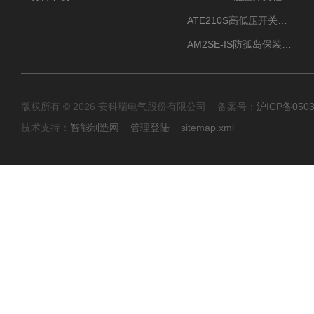
ATE210S高低压开关柜无线测温传感器电气接点温度
AM2SE-IS防孤岛保装置 高低压柜三段式过流保护告警
版权所有 © 2026 安科瑞电气股份有限公司 备案号：
沪ICP备0503
技术支持：
智能制造网
管理登陆
sitemap.xml