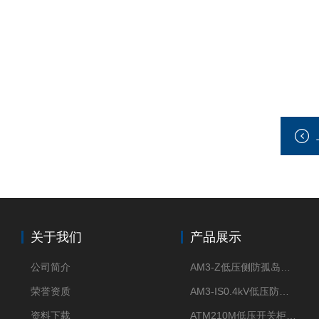
关于我们
产品展示
公司简介
AM3-Z低压侧防孤岛保护装置光伏电站并网柜防逆流
荣誉资质
AM3-IS0.4kV低压防孤岛装置新能源并网点保护装置
资料下载
ATM210M低压开关柜电气接点温度监测传感器无线测温