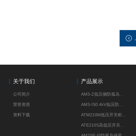
关于我们
产品展示
公司简介
AM3-Z低压侧防孤岛保护装置光伏电站并网柜防逆流
荣誉资质
AM3-IS0.4kV低压防孤岛装置新能源并网点保护装置
资料下载
ATM210M低压开关柜电气接点温度监测传感器无线测温
ATE210S高低压开关柜无线测温传感器电气接点温度
AM2SE-IS防孤岛保装置 高低压柜三段式过流保护告警