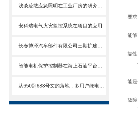
浅谈疏散应急照明在工业厂房的研究及应用
1.
要求
安科瑞电气火灾监控系统在项目的应用
2.
能够
3.
长春博泽汽车部件有限公司三期扩建项目应急疏散照明系统的设计与应用
靠性
4.
智能电机保护控制器在海上石油平台的应用
5.
能是
从650到688号文的落地，多用户绿电直连开启园区能源新赛道！
6.
故障
7.