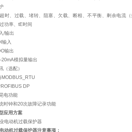
保护
超时、过载、堵转、阻塞、欠载、断相、不平衡、剩余电流（
过功率、tE时间
输入/输出
DI输入
DO输出
4-20mA模拟量输出
通讯（选配）
路MODBUS_RTU
ROFIBUS DP
抗晃电功能
系统时钟和20次故障记录功能
典型应用方案
电动机过载保护器
注意事项：