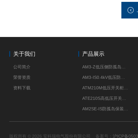
关于我们
产品展示
公司简介
AM3-Z低压侧防孤岛保护装置光伏电站并网柜防逆流
荣誉资质
AM3-IS0.4kV低压防孤岛装置新能源并网点保护装置
资料下载
ATM210M低压开关柜电气接点温度监测传感器无线测温
ATE210S高低压开关柜无线测温传感器电气接点温度
AM2SE-IS防孤岛保装置 高低压柜三段式过流保护告警
版权所有 © 2026 安科瑞电气股份有限公司 备案号：
沪ICP备0503