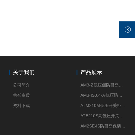
关于我们
产品展示
公司简介
AM3-Z低压侧防孤岛保护装置光伏电站并网柜防逆流
荣誉资质
AM3-IS0.4kV低压防孤岛装置新能源并网点保护装置
资料下载
ATM210M低压开关柜电气接点温度监测传感器无线测温
ATE210S高低压开关柜无线测温传感器电气接点温度
AM2SE-IS防孤岛保装置 高低压柜三段式过流保护告警