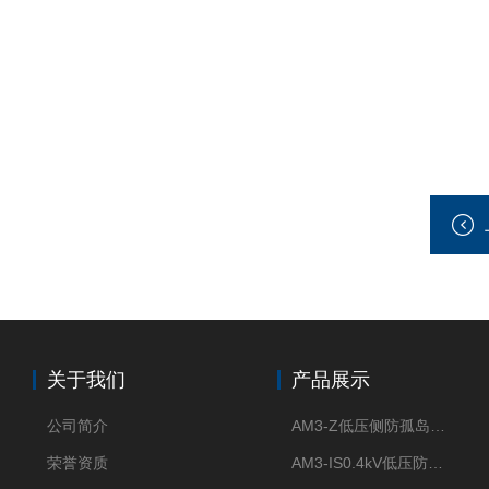
关于我们
产品展示
公司简介
AM3-Z低压侧防孤岛保护装置光伏电站并网柜防逆流
荣誉资质
AM3-IS0.4kV低压防孤岛装置新能源并网点保护装置