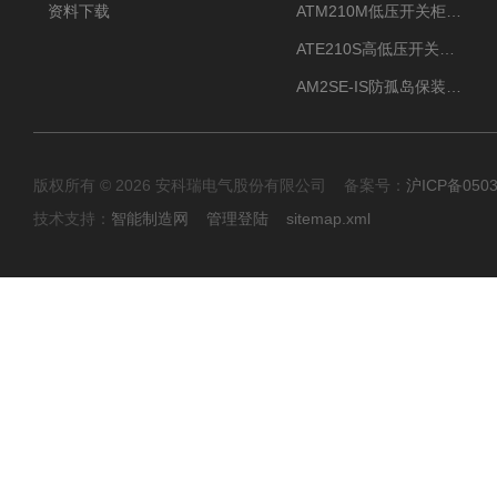
资料下载
ATM210M低压开关柜电气接点温度监测传感器无线测温
ATE210S高低压开关柜无线测温传感器电气接点温度
AM2SE-IS防孤岛保装置 高低压柜三段式过流保护告警
版权所有 © 2026 安科瑞电气股份有限公司 备案号：
沪ICP备0503
技术支持：
智能制造网
管理登陆
sitemap.xml