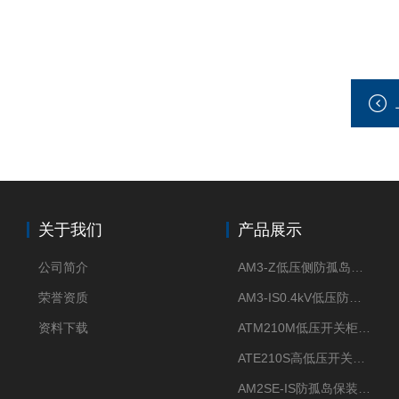
关于我们
产品展示
公司简介
AM3-Z低压侧防孤岛保护装置光伏电站并网柜防逆流
荣誉资质
AM3-IS0.4kV低压防孤岛装置新能源并网点保护装置
资料下载
ATM210M低压开关柜电气接点温度监测传感器无线测温
ATE210S高低压开关柜无线测温传感器电气接点温度
AM2SE-IS防孤岛保装置 高低压柜三段式过流保护告警