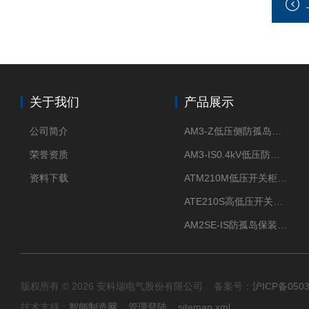
关于我们
产品展示
公司简介
AM3-Z低压侧防孤岛保护装置光伏电站并网柜防逆流
荣誉资质
AM3-IS0.4kV低压防孤岛装置新能源并网点保护装置
资料下载
ATM210M低压开关柜电气接点温度监测传感器无线测温
ATE210S高低压开关柜无线测温传感器电气接点温度
AM2SE-IS防孤岛保装置 高低压柜三段式过流保护告警
版权所有 © 2026 安科瑞电气股份有限公司 备案号：
沪ICP备0503
技术支持：
智能制造网
管理登陆
sitemap.xml