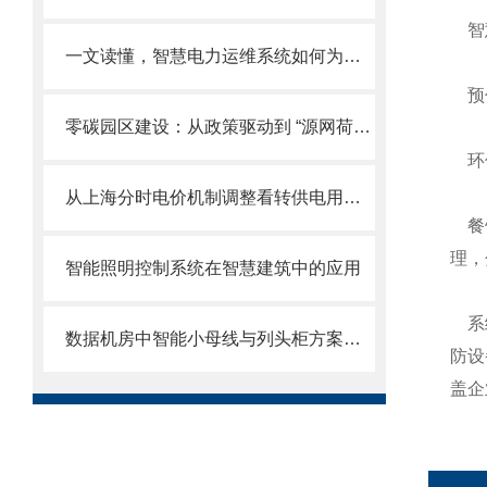
智慧
一文读懂，智慧电力运维系统如何为电力行业注入强劲动力
预付
零碳园区建设：从政策驱动到 “源网荷储” 一体化实践的破局之路
环保
从上海分时电价机制调整看转供电用户电能计费
餐饮
理，
智能照明控制系统在智慧建筑中的应用
系统
数据机房中智能小母线与列头柜方案的对比分析
防设
盖企