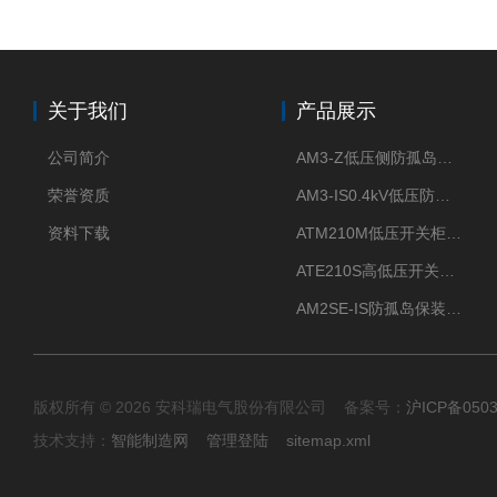
关于我们
产品展示
公司简介
AM3-Z低压侧防孤岛保护装置光伏电站并网柜防逆流
荣誉资质
AM3-IS0.4kV低压防孤岛装置新能源并网点保护装置
资料下载
ATM210M低压开关柜电气接点温度监测传感器无线测温
ATE210S高低压开关柜无线测温传感器电气接点温度
AM2SE-IS防孤岛保装置 高低压柜三段式过流保护告警
版权所有 © 2026 安科瑞电气股份有限公司 备案号：
沪ICP备0503
技术支持：
智能制造网
管理登陆
sitemap.xml