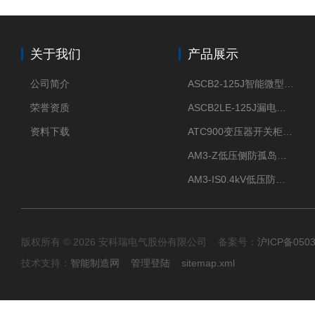
关于我们
产品展示
公司简介
ASCB2-125J智能微型断路器 过压欠压过流过载保护
荣誉资质
ASCB2LE-125J漏电保护微型智能断路器 APP远程通断电
资料下载
ATC900变压器开关柜电缆接头开关触头母排无线测温
AM3-Z低压侧防孤岛保护装置光伏电站并网柜防逆流
AM3-IS0.4kV低压防孤岛装置新能源并网点保护装置
版权所有 © 2026 安科瑞电气股份有限公司 备案号：
沪ICP备0503
技术支持：
智能制造网
管理登陆
sitemap.xml