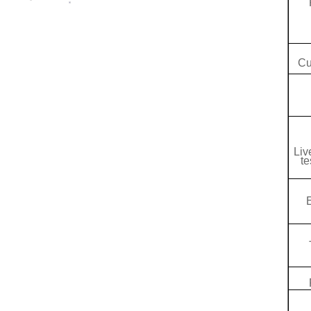
C
u
Liv
te