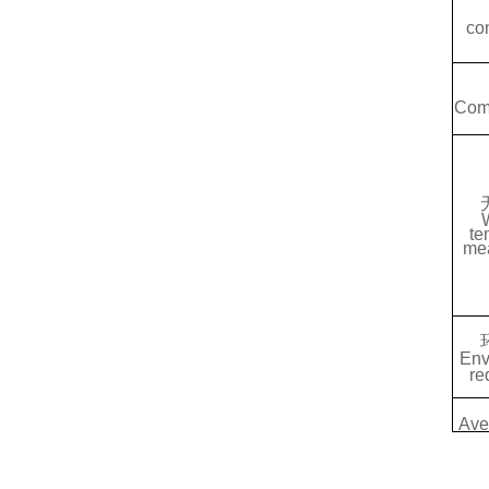
co
Com
te
me
Env
re
Ave