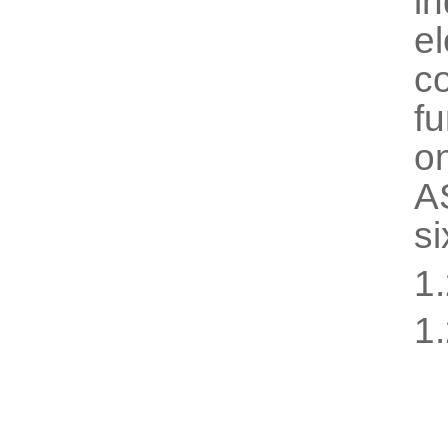
in
e
c
fu
o
A
s
i
1
1