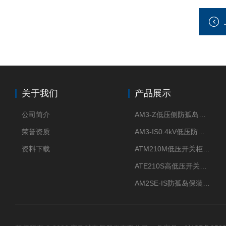
关于我们
产品展示
公司简介
AM3-Z低压侧防孤岛保护装置光伏电站并网柜防逆流
荣誉资质
AM3-IS0.4kV低压防孤岛装置新能源并网点保护装置
资料下载
ATM210M低压开关柜电气接点温度监测传感器无线测温
ATE210S高低压开关柜无线测温传感器电气接点温度
AM2SE-IS防孤岛保装置 高低压柜三段式过流保护告警