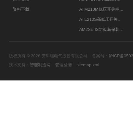
资料下载
ATM210M低压开关柜电气接点温度监测传感器无线测温
ATE210S高低压开关柜无线测温传感器电气接点温度
AM2SE-IS防孤岛保装置 高低压柜三段式过流保护告警
版权所有 © 2026 安科瑞电气股份有限公司 备案号：
沪ICP备0503
技术支持：
智能制造网
管理登陆
sitemap.xml