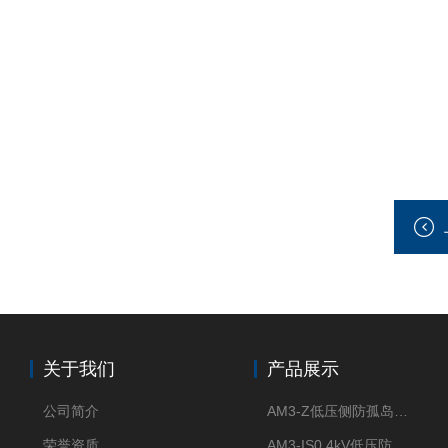
关于我们
产品展示
公司简介
AM3-Z低压侧防孤岛保护装置光伏电站并网柜防逆流
荣誉资质
AM3-IS0.4kV低压防孤岛装置新能源并网点保护装置