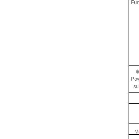
Fun
Po
su
Me