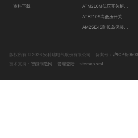
资料下载
ATM210M低压开关柜电气接点温度监测传感器无线测温
ATE210S高低压开关柜无线测温传感器电气接点温度
AM2SE-IS防孤岛保装置 高低压柜三段式过流保护告警
版权所有 © 2026 安科瑞电气股份有限公司 备案号：
沪ICP备0503
技术支持：
智能制造网
管理登陆
sitemap.xml