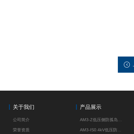
关于我们
产品展示
公司简介
AM3-Z低压侧防孤岛保护装置光伏电站并网柜防逆流
荣誉资质
AM3-IS0.4kV低压防孤岛装置新能源并网点保护装置